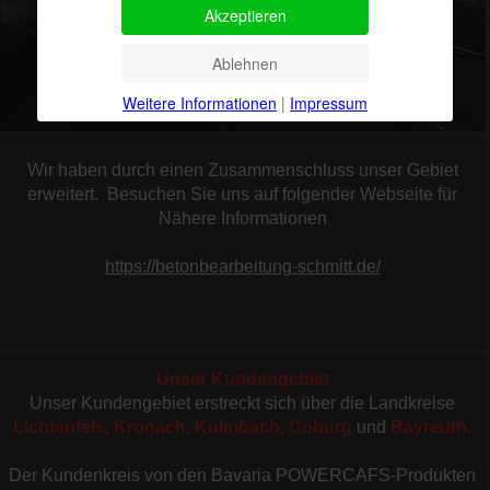
Akzeptieren
Ablehnen
Weitere Informationen
|
Impressum
Wir haben durch einen Zusammenschluss unser Gebiet
erweitert. Besuchen Sie uns auf folgender Webseite für
Nähere Informationen
https://betonbearbeitung-schmitt.de/
Unser Kundengebiet
Unser Kundengebiet erstreckt sich über die Landkreise
Lichtenfels, Kronach, Kulmbach, Coburg
und
Bayreuth.
Der Kundenkreis von den Bavaria POWERCAFS-Produkten