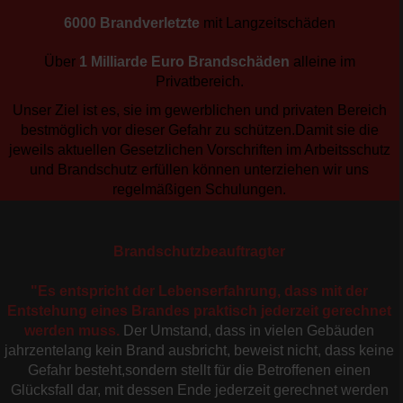
6000 Brandverletzte
mit Langzeitschäden
Über
1 Milliarde Euro Brandschäden
alleine im
Privatbereich.
Unser Ziel ist es, sie im gewerblichen und privaten Bereich
bestmöglich vor dieser Gefahr zu schützen.Damit sie die
jeweils aktuellen Gesetzlichen Vorschriften im Arbeitsschutz
und Brandschutz erfüllen können unterziehen wir uns
regelmäßigen Schulungen.
Brandschutzbeauftragter
"Es entspricht der Lebenserfahrung, dass mit der
Entstehung eines Brandes praktisch jederzeit gerechnet
werden muss.
Der Umstand, dass in vielen Gebäuden
jahrzentelang kein Brand ausbricht, beweist nicht, dass keine
Gefahr besteht,sondern stellt für die Betroffenen einen
Glücksfall dar, mit dessen Ende jederzeit gerechnet werden