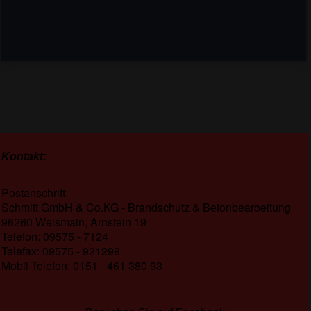
Kontakt:
Postanschrift:
Schmitt GmbH & Co.KG - Brandschutz & Betonbearbeitung
96260 Weismain, Arnstein 19
Telefon: 09575 - 7124
Telefax: 09575 - 921298
Mobil-Telefon: 0151 - 461 380 93