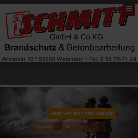
Warning: "continue" targeting switch is equivalent to "break". Did you
mean to use "continue 2"? in
/mnt/web311/d0/99/5507999/htdocs/brandschutz/modules/mod_gruem
on line 82
Zusammenarbeit mit der Feuerwehr
und passendes Zubehör finden Sie bei uns