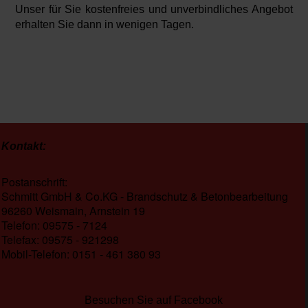
Unser für Sie kostenfreies und unverbindliches Angebot
erhalten Sie dann in wenigen Tagen.
Kontakt:
Postanschrift:
Schmitt GmbH & Co.KG - Brandschutz & Betonbearbeitung
96260 Weismain, Arnstein 19
Telefon: 09575 - 7124
Telefax: 09575 - 921298
Mobil-Telefon: 0151 - 461 380 93
Besuchen Sie auf Facebook