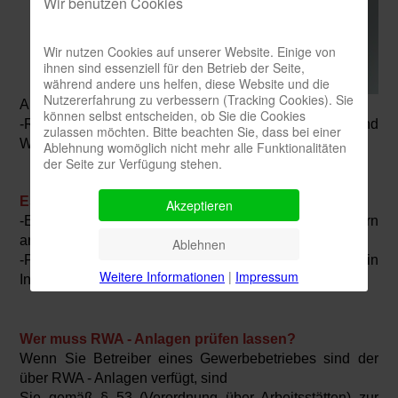
Wir benutzen Cookies
Wir nutzen Cookies auf unserer Website. Einige von
ihnen sind essenziell für den Betrieb der Seite,
während andere uns helfen, diese Website und die
Nutzererfahrung zu verbessern (Tracking Cookies). Sie
Aufrecherhaltung von Flucht und Rettungswegen
können selbst entscheiden, ob Sie die Cookies
-Reduzierung von Folgeschäden durch Rauch und
zulassen möchten. Bitte beachten Sie, dass bei einer
Wärme
Ablehnung womöglich nicht mehr alle Funktionalitäten
der Seite zur Verfügung stehen.
Es gibt folgende RWA - Systeme:
Akzeptieren
-Elektrische RWA - Syteme (meistens in Treppenhäusern
anzutreffen)
Ablehnen
-Pneumatische RWA - Sytsteme (meistens in
Weitere Informationen
|
Impressum
Industriegebäuden anzutreffen)
Wer muss RWA - Anlagen prüfen lassen?
Wenn Sie Betreiber eines Gewerbebetriebes sind der
über RWA - Anlagen verfügt, sind
Sie gemäß § 53 (Verordnung über Arbeitsstätten) zur