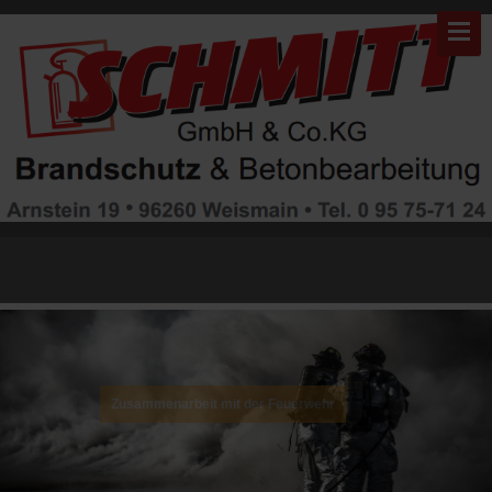
Warning: "continue" targeting switch is equivalent to "break". Did you
mean to use "continue 2"? in
/mnt/web311/d0/99/5507999/htdocs/brandschutz/modules/mod_gruem
on line 82
Zusammenarbeit mit der Feuerwehr