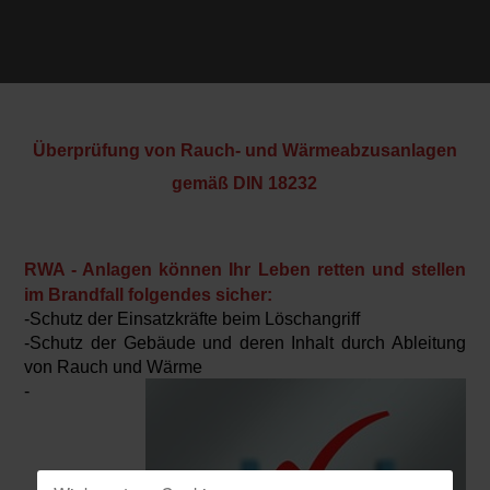
Überprüfung von Rauch- und Wärmeabzusanlagen
gemäß DIN 18232
RWA - Anlagen können Ihr Leben retten und stellen
im Brandfall folgendes sicher:
-Schutz der Einsatzkräfte beim Löschangriff
-Schutz der Gebäude und deren Inhalt durch Ableitung
von Rauch und Wärme
-