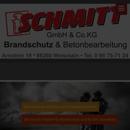
Warning: "continue" targeting switch is equivalent to "break". Did you
mean to use "continue 2"? in
/mnt/web311/d0/99/5507999/htdocs/brandschutz/modules/mod_gruem
on line 82