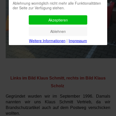
Ablehnung womöglich nicht mehr alle Funktionalitäten
der Seite zur Verfügung stehen.
Akzeptieren
Ablehnen
Weitere Informationen
|
Impressum
Links im Bild Klaus Schmitt, rechts im Bild Klaus
Scholz
Gegründet wurden wir im September 1996. Damals
nannten wir uns Klaus Schmitt Vertrieb, da wir
Brandschutzartikel auch auf dem Postweg verschicken
wollten.