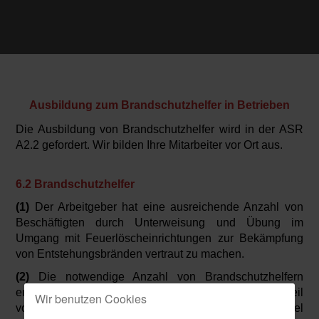
Ausbildung zum Brandschutzhelfer in Betrieben
Die Ausbildung von Brandschutzhelfer wird in der ASR
A2.2 gefordert. Wir bilden Ihre Mitarbeiter vor Ort aus.
6.2 Brandschutzhelfer
(1)
Der Arbeitgeber hat eine ausreichende Anzahl von
Beschäftigten durch Unterweisung und Übung im
Umgang mit Feuerlöscheinrichtungen zur Bekämpfung
von Entstehungsbränden vertraut zu machen.
(2)
Die notwendige Anzahl von Brandschutzhelfern
ergibt sich aus der Gefährdungsbeurteilung. Ein Anteil
Wir benutzen Cookies
von fünf Prozent der Beschäftigten ist in der Regel