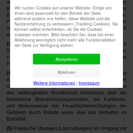
ausreichend. Eine größere Anzahl von
Wir nutzen Cookies auf unserer Website. Einige von
Brandschutzhelfern kann z.B. bei erhöhter
ihnen sind essenziell für den Betrieb der Seite,
Brandgefährdung, der Anwesenheit vieler Personen,
während andere uns helfen, diese Website und die
Personen mit eingeschränkter Mobilität sowie großer
Nutzererfahrung zu verbessern (Tracking Cookies). Sie
räumlicher Ausdehnung der Arbeitsstätte erforderlich
können selbst entscheiden, ob Sie die Cookies
zulassen möchten. Bitte beachten Sie, dass bei einer
sein.
Ablehnung womöglich nicht mehr alle Funktionalitäten
(3)
Bei der Anzahl der Brandschutzhelfer sind auch
der Seite zur Verfügung stehen.
Schichtbetrieb und Abwesenheit einzelner Beschäftigter,
z.B. Fortbildung, Ferien, Krankheit und
Akzeptieren
Personalwechsel, zu berücksichtigen.
Ablehnen
(4)
Die Brandschutzhelfer sind im Hinblick auf ihre
Aufgaben fachkundig zu unterweisen. Zum
Weitere Informationen
|
Impressum
Unterweisungsinhalt gehören neben den Grundzügen
des vorbeugenden Brandschutz Kenntnisse über die
betriebliche Brandschutzorganisation, die Funktions-
und Wirkunsweise von Feuerlöscheinrichtungen, die
Gefahren durch Brände sowie über das Verhalten im
Brandfall.
(5)
Praktische Übungen (Löschübungen) im Umgang mit