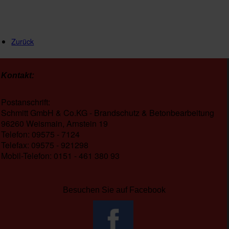
Zurück
Kontakt:
Postanschrift:
Schmitt GmbH & Co.KG - Brandschutz & Betonbearbeitung
96260 Weismain, Arnstein 19
Telefon: 09575 - 7124
Telefax: 09575 - 921298
Mobil-Telefon: 0151 - 461 380 93
Besuchen Sie auf Facebook