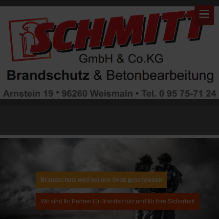
Warning: "continue" targeting switch is equivalent to "break". Did you
mean to use "continue 2"? in
/mnt/web311/d0/99/5507999/htdocs/brandschutz/modules/mod_gruem
on line 82