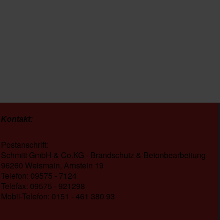
Kontakt:
Postanschrift:
Schmitt GmbH & Co.KG - Brandschutz & Betonbearbeitung
96260 Weismain, Arnstein 19
Telefon: 09575 - 7124
Telefax: 09575 - 921298
Mobil-Telefon: 0151 - 461 380 93