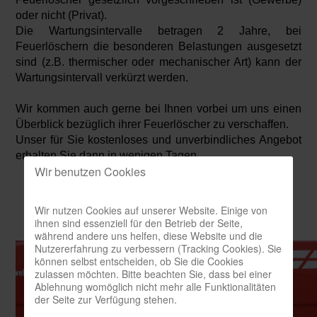
oder nicht (Privat).
Die Wartungsintervalle betragen 2 Jahre, bei
Feuerlöschern die besonderen Belastungen ausgesetzt
sind (z.B. thermischer oder mechanischer Art) kann der
Wartungsintervall verkürzt werden.
Wir kommen auch gerne bei Ihnen vorbei um uns einen
Überblick bezüglich ihrer Feuerlöscher zu verschaffen.
Unser für Sie kostenloses und unverbindliches Angebot
erhalten Sie dann in wenigen Tagen.
Wir benutzen Cookies
Wir nutzen Cookies auf unserer Website. Einige von
ihnen sind essenziell für den Betrieb der Seite,
während andere uns helfen, diese Website und die
Nutzererfahrung zu verbessern (Tracking Cookies). Sie
können selbst entscheiden, ob Sie die Cookies
zulassen möchten. Bitte beachten Sie, dass bei einer
Ablehnung womöglich nicht mehr alle Funktionalitäten
der Seite zur Verfügung stehen.