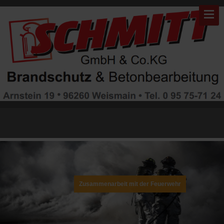
Warning: "continue" targeting switch is equivalent to "break". Did you
mean to use "continue 2"? in
/mnt/web311/d0/99/5507999/htdocs/brandschutz/modules/mod_gruem
on line 82
Zusammenarbeit mit der Feuerwehr
und passendes Zubehör finden Sie bei uns