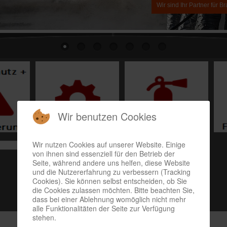
Wir benutzen Cookies
Wir nutzen Cookies auf unserer Website. Einige
Suchen
von ihnen sind essenziell für den Betrieb der
Seite, während andere uns helfen, diese Website
und die Nutzererfahrung zu verbessern (Tracking
Cookies). Sie können selbst entscheiden, ob Sie
die Cookies zulassen möchten. Bitte beachten Sie,
dass bei einer Ablehnung womöglich nicht mehr
alle Funktionalitäten der Seite zur Verfügung
stehen.