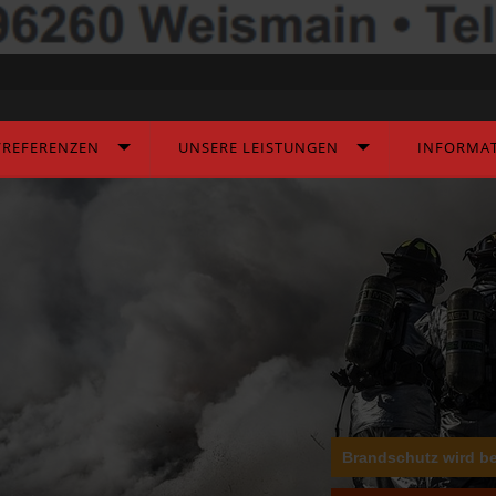
o "break". Did you mean to use "continue 2"? in
odules/mod_gruemenu/helper.php on line 82
/REFERENZEN
UNSERE LEISTUNGEN
INFORMA