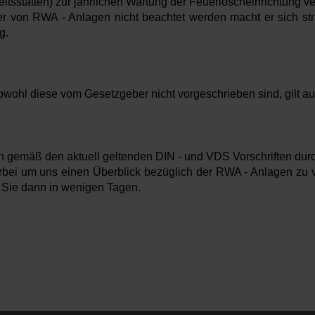
sstätten) zur jährlichen Wartung der Feuerlöscheinrichtung ver
er von RWA - Anlagen nicht beachtet werden macht er sich st
g.
wohl diese vom Gesetzgeber nicht vorgeschrieben sind, gilt auch
h gemäß den aktuell geltenden DIN - und VDS Vorschriften dur
ei um uns einen Überblick bezüglich der RWA - Anlagen zu ve
 Sie dann in wenigen Tagen.