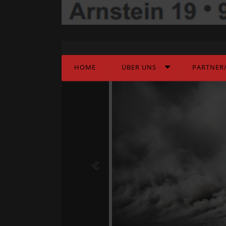
Warning: "continue" targeting switch is equivalent t
/mnt/web311/d0/99/5507999/htdocs/brandschutz/m
HOME
ÜBER UNS
PARTNER