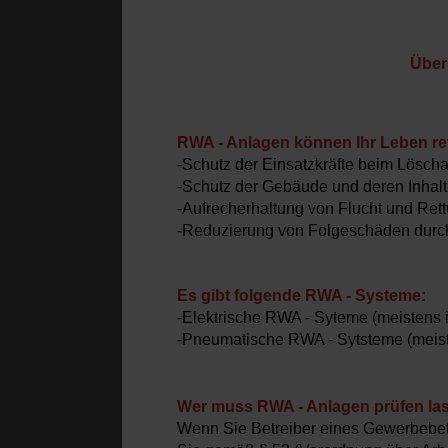
Über
RWA - Anlagen können Ihr Leben rett
-Schutz der Einsatzkräfte beim Löscha
-Schutz der Gebäude und deren Inhal
-Aufrecherhaltung von Flucht und Re
-Reduzierung von Folgeschäden dur
Es gibt folgende RWA - Systeme:
-Elektrische RWA - Syteme (meistens 
-Pneumatische RWA - Sytsteme (meiste
Wer muss RWA - Anlagen prüfen la
Wenn Sie Betreiber eines Gewerbebetr