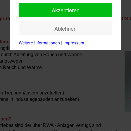
Akzeptieren
prüfung von Rauch- und Wärmeabzusanlagen gemäß DIN 
Ablehnen
en und stellen im Brandfall folgendes sicher:
Weitere Informationen
|
Impressum
ngriff
t durch Ableitung von Rauch und Wärme
ttungswegen
ch Rauch und Wärme
in Treppenhäusern anzutreffen)
ns in Industriegebäuden anzutreffen)
ssen?
iebes sind der über RWA - Anlagen verfügt, sind